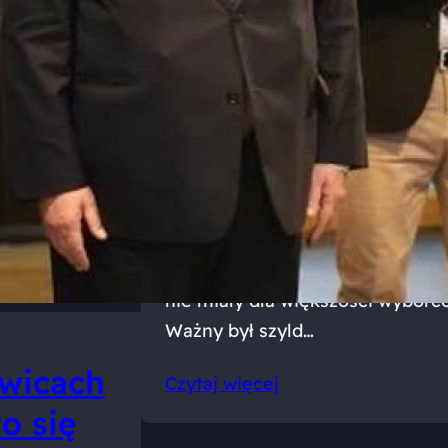
Szanowni mieszka
2023-10-18
Znamy już oficjalne wyniki do 
którym poparło mnie ponad 45 ty
otrzymana liczba głosów nie poz
Mam pełną świadomość tego, że
początku charakter plebiscytu: 
doświadczenie czy dotychczaso
nie miały dla większości wyborc
Ważny był szyld…
owicach
Czytaj więcej
to się