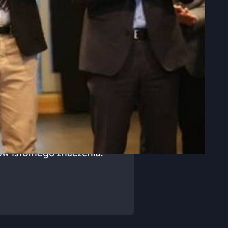
ńcy Katowic!
Senatu w naszym okręgu, w
s. osób! Niestety
woliła na objęcie mandatu.
 wybory te miały od
PIS/anty-PIS. Wiedza,
we dokonania kandydata
ów istotnego znaczenia.