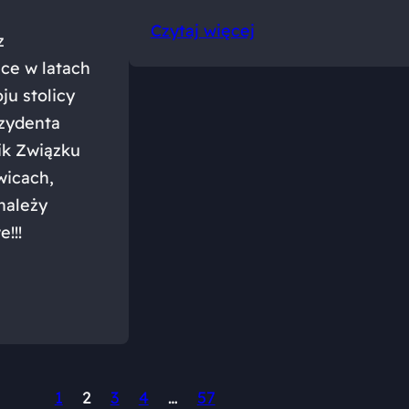
Czytaj więcej
z
ce w latach
ju stolicy
ezydenta
ik Związku
icach,
należy
!!!
1
2
3
4
…
57