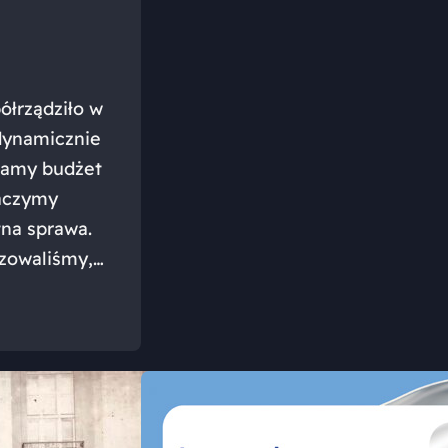
ółrządziło w
 dynamicznie
wnamy budżet
baczymy
tna sprawa.
izowaliśmy,…